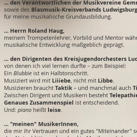
... den Verantwortlichen der Musikvereine Ge
sowie des
Blasmusik-Kreisverbands Ludwigsburg
für meine musikalische Grundausbildung.
... Herrn Roland Haug,
meinem Trompetenlehrer, Vorbild und Mentor währ
musikalische Entwicklung maßgeblich geprägt.
... den Dirigenten des Kreisjugendorchesters Lu
von denen ich viel lernen durfte – zum Beispiel:
Ein
Blubbie
ist ein Halbtonschritt.
Musiziert wird mit
Liiiebe
, nicht mit
Libbe
.
Musizieren braucht
Taktik
– und manchmal auch
T
Zwischen Dirigent und Musikern besteht
Telepathi
Genaues Zusammenspiel
ist entscheidend.
Und:
piano
heißt
leise
.
... "meinen" MusikerInnen,
die mir ihr Vertrauen und ein gutes "Miteinander" 